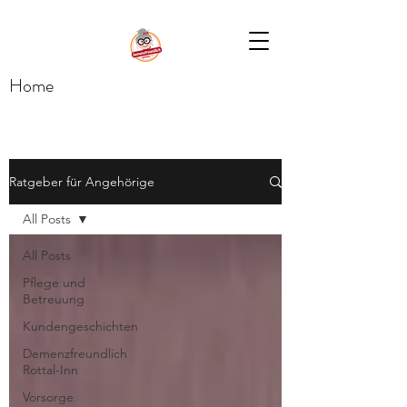
Home
Ratgeber für Angehörige
All Posts
All Posts
Pflege und
Betreuung
Kundengeschichten
Demenzfreundlich
Rottal-Inn
Vorsorge